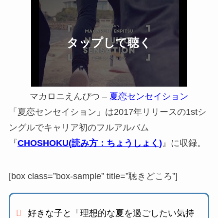
マカロニえんぴつ –
夏恋センセイション
「夏恋センセイション」は2017年リリースの1stシ
ングルでキャリア初のフルアルバム
『
CHOSHOKU(読み方：ちょうしょく)
』に収録。
[box class=”box-sample” title=”聴きどころ”]
好きな子と「理想的な夏を過ごしたい気持