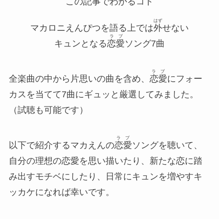
この記事でわかるコト
はず
マカロニえんぴつ
を語る上では
外
せない
ラブ
キュンとなる
恋愛
ソング7曲
ラブ
全楽曲の中から片思いの曲を含め、
恋愛
にフォー
カスを当てて7曲にギュッと厳選してみました。
（試聴も可能です）
ラブ
以下で紹介するマカえんの
恋愛
ソングを聴いて、
自分の理想の恋愛を思い描いたり、新たな恋に踏
み出すモチベにしたり、日常にキュンを増やすキ
ッカケになれば幸いです。