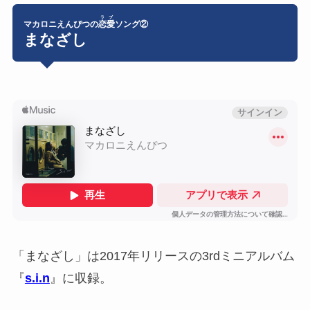
ラブ
マカロニえんぴつの
恋愛
ソング②
まなざし
「まなざし」は2017年リリースの3rdミニアルバム
『
s.i.n
』に収録。