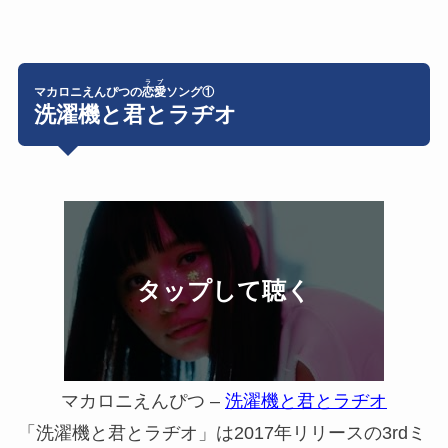
ラブ
マカロニえんぴつの
恋愛
ソング①
洗濯機と君とラヂオ
マカロニえんぴつ –
洗濯機と君とラヂオ
「洗濯機と君とラヂオ」は2017年リリースの3rdミ