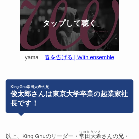
yama –
春を告げる | With ensemble
King Gnu常田大希の兄
俊太郎さんは東京大学卒業の起業家社
長です！
つねただいき
以上、King Gnuのリーダー・
常田大希
さんの兄・