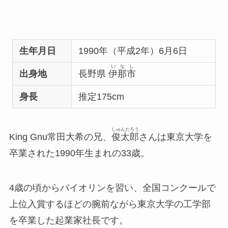
生年月日
1990年（平成2年）6月6日
いなし
出身地
長野県
伊那市
身長
推定175cm
しゅんたろう
King Gnu常田大希の兄、
俊太郎
さんは東京大学を
卒業された1990年生まれの33歳。
4歳の頃からバイオリンを習い、全国コンクールで
上位入賞するほどの腕前ながら
東京大学の工学部
を卒業した起業家社長
です。