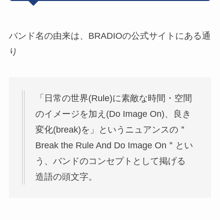
バンド名の由来は、BRADIOの公式サイトにある通
り
「日常の世界(Rule)に素敵な時間・空間
のイメージを加え(Do Image On)、良き
変化(break)を」
というニュアンスの＂
B
reak the
R
ule
A
nd
D
o
I
mage
O
n＂とい
う、バンドのコンセプトとして掲げる
造語の頭文字。